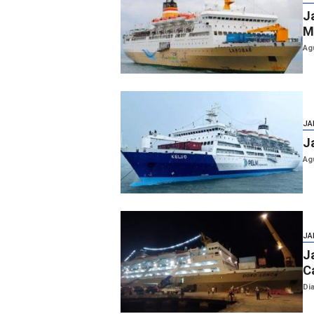
J
M
Ag
JA
J
Ag
JA
J
C
Di