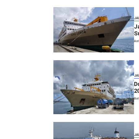
JA
J
S
An
JA
D
2
An
JA