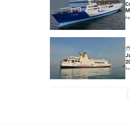
C
M
Ag
JA
J
2
Su