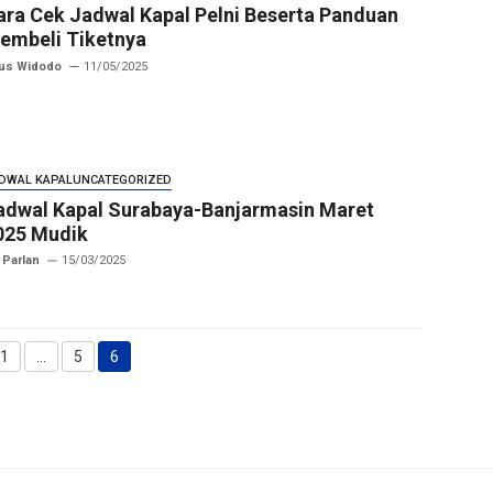
ara Cek Jadwal Kapal Pelni Beserta Panduan
embeli Tiketnya
us Widodo
11/05/2025
DWAL KAPAL
UNCATEGORIZED
adwal Kapal Surabaya-Banjarmasin Maret
025 Mudik
 Parlan
15/03/2025
1
…
5
6
Halaman
Halaman
Halaman