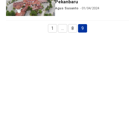
Pekanbaru
Agus Susanto
01/04/2024
1
…
8
9
Halaman
Halaman
Halaman