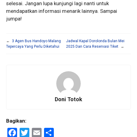
selesai. Jangan lupa kunjungi lagi nanti untuk
mendapatkan informasi menarik lainnya. Sampai
jumpa!
←
3 Agen Bus Handoyo Malang
Jadwal Kapal Dorolonda Bulan Mei
Tepercaya Yang Perlu Diketahui
2025 Dan Cara Reservasi Tiket
→
Doni Totok
Bagikan:
F
T
E
S