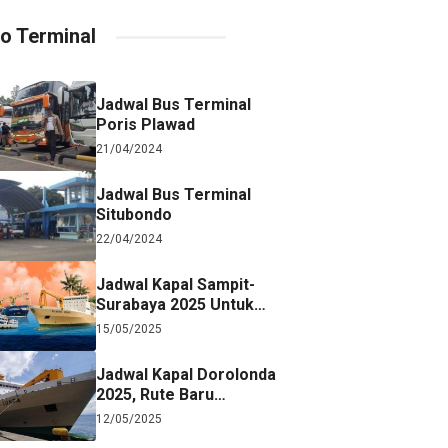
fo Terminal
Jadwal Bus Terminal
Poris Plawad
21/04/2024
Jadwal Bus Terminal
Situbondo
22/04/2024
Jadwal Kapal Sampit-
Surabaya 2025 Untuk
Referensi Perjalanan
15/05/2025
Jadwal Kapal Dorolonda
2025, Rute Baru
Surabaya-Jayapura
12/05/2025