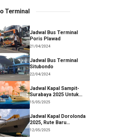
fo Terminal
Jadwal Bus Terminal
Poris Plawad
21/04/2024
Jadwal Bus Terminal
Situbondo
22/04/2024
Jadwal Kapal Sampit-
Surabaya 2025 Untuk
Referensi Perjalanan
15/05/2025
Jadwal Kapal Dorolonda
2025, Rute Baru
Surabaya-Jayapura
12/05/2025