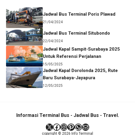
Jadwal Bus Terminal Poris Plawad
21/04/2024
Jadwal Bus Terminal Situbondo
22/04/2024
Jadwal Kapal Sampit-Surabaya 2025
Untuk Referensi Perjalanan
15/05/2025
Jadwal Kapal Dorolonda 2025, Rute
Baru Surabaya-Jayapura
12/05/2025
Informasi Terminal Bus - Jadwal Bus - Travel.
X
Facebook
Instagram
Pinterest
WhatsApp
Mail
copyright © 2026 Info Terminal