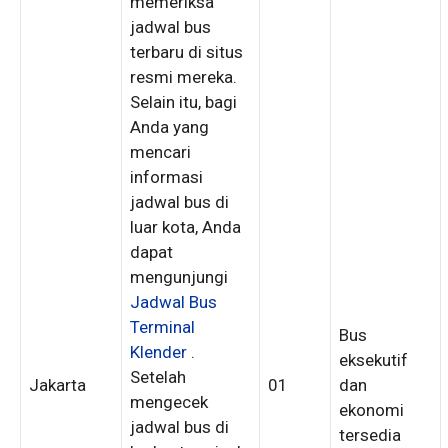
memeriksa
jadwal bus
terbaru di situs
resmi mereka.
Selain itu, bagi
Anda yang
mencari
informasi
jadwal bus di
luar kota, Anda
dapat
mengunjungi
Jadwal Bus
Terminal
Bus
Klender
.
eksekutif
Setelah
Jakarta
01
dan
mengecek
ekonomi
jadwal bus di
tersedia