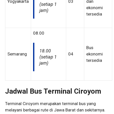
Yogyakarta
03
dan
(setiap 1
ekonomi
jam)
tersedia
08.00
Bus
18.00
Semarang
04
ekonomi
(setiap 1
tersedia
jam)
Jadwal Bus Terminal Ciroyom
Terminal Ciroyom merupakan terminal bus yang
melayani berbagai rute di Jawa Barat dan sekitarnya.