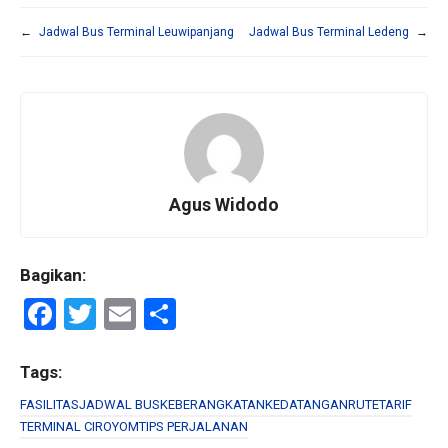
←
Jadwal Bus Terminal Leuwipanjang
Jadwal Bus Terminal Ledeng
→
Agus Widodo
Bagikan:
F
T
E
S
a
wi
m
h
ce
tt
ail
ar
Tags:
b
er
e
FASILITAS
JADWAL BUS
KEBERANGKATAN
KEDATANGAN
RUTE
TARIF
TERMINAL CIROYOM
TIPS PERJALANAN
o