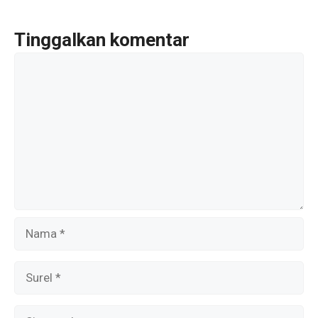
o
k
Tinggalkan komentar
Komentar
Nama
Surel
Situs