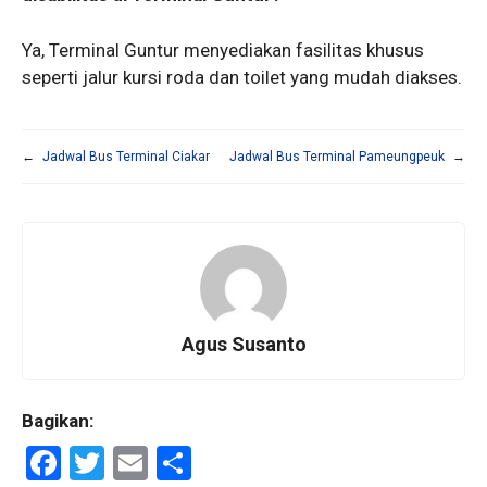
Ya, Terminal Guntur menyediakan fasilitas khusus
seperti jalur kursi roda dan toilet yang mudah diakses.
←
Jadwal Bus Terminal Ciakar
Jadwal Bus Terminal Pameungpeuk
→
Agus Susanto
Bagikan:
F
T
E
S