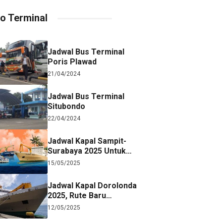
fo Terminal
Jadwal Bus Terminal
Poris Plawad
21/04/2024
Jadwal Bus Terminal
Situbondo
22/04/2024
Jadwal Kapal Sampit-
Surabaya 2025 Untuk
Referensi Perjalanan
15/05/2025
Jadwal Kapal Dorolonda
2025, Rute Baru
Surabaya-Jayapura
12/05/2025