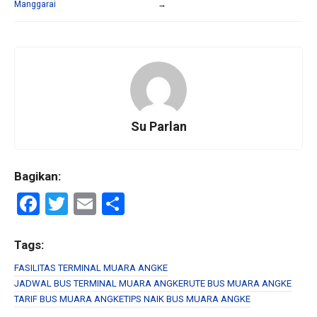
Manggarai
→
Su Parlan
Bagikan:
F
T
E
S
a
wi
m
h
ce
tt
ail
ar
Tags:
b
er
e
FASILITAS TERMINAL MUARA ANGKE
JADWAL BUS TERMINAL MUARA ANGKE
RUTE BUS MUARA ANGKE
o
TARIF BUS MUARA ANGKE
TIPS NAIK BUS MUARA ANGKE
o