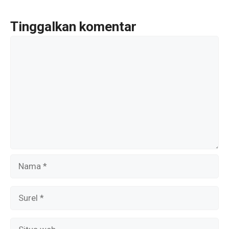
k
Tinggalkan komentar
Komentar
Nama
Surel
Situs