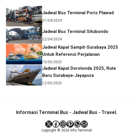
Jadwal Bus Terminal Poris Plawad
21/04/2024
Jadwal Bus Terminal Situbondo
22/04/2024
Jadwal Kapal Sampit-Surabaya 2025
Untuk Referensi Perjalanan
15/05/2025
Jadwal Kapal Dorolonda 2025, Rute
Baru Surabaya-Jayapura
12/05/2025
Informasi Terminal Bus - Jadwal Bus - Travel.
X
Facebook
Instagram
Pinterest
WhatsApp
Mail
copyright © 2026 Info Terminal