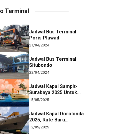
fo Terminal
Jadwal Bus Terminal
Poris Plawad
21/04/2024
Jadwal Bus Terminal
Situbondo
22/04/2024
Jadwal Kapal Sampit-
Surabaya 2025 Untuk
Referensi Perjalanan
15/05/2025
Jadwal Kapal Dorolonda
2025, Rute Baru
Surabaya-Jayapura
12/05/2025