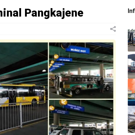
minal Pangkajene
In