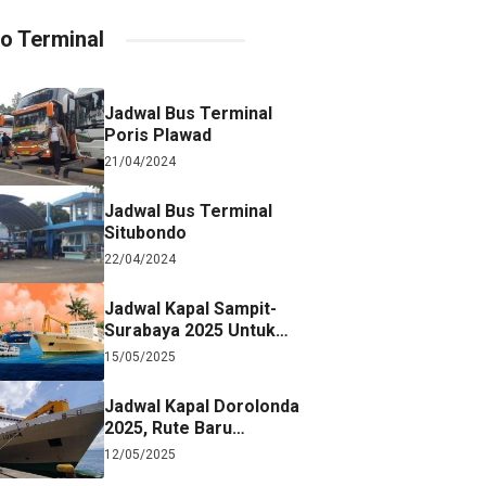
fo Terminal
Jadwal Bus Terminal
Poris Plawad
21/04/2024
Jadwal Bus Terminal
Situbondo
22/04/2024
Jadwal Kapal Sampit-
Surabaya 2025 Untuk
Referensi Perjalanan
15/05/2025
Jadwal Kapal Dorolonda
2025, Rute Baru
Surabaya-Jayapura
12/05/2025