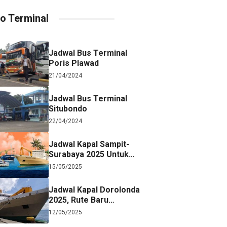
fo Terminal
Jadwal Bus Terminal
Poris Plawad
21/04/2024
Jadwal Bus Terminal
Situbondo
22/04/2024
Jadwal Kapal Sampit-
Surabaya 2025 Untuk
Referensi Perjalanan
15/05/2025
Jadwal Kapal Dorolonda
2025, Rute Baru
Surabaya-Jayapura
12/05/2025