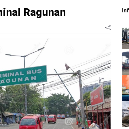
minal Ragunan
In