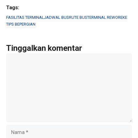
ce
tt
ail
ar
Tags:
b
er
e
FASILITAS TERMINAL
JADWAL BUS
RUTE BUS
TERMINAL REWOREKE
TIPS BEPERGIAN
o
o
k
Tinggalkan komentar
Komentar
Nama