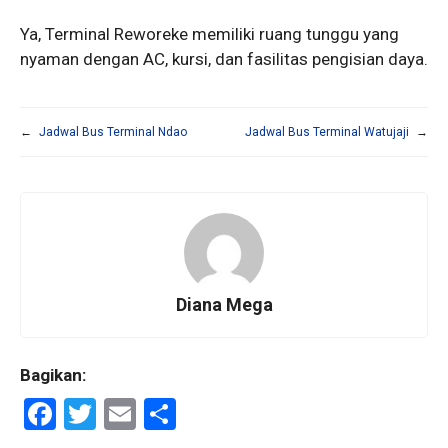
Ya, Terminal Reworeke memiliki ruang tunggu yang
nyaman dengan AC, kursi, dan fasilitas pengisian daya.
←
Jadwal Bus Terminal Ndao
Jadwal Bus Terminal Watujaji
→
Diana Mega
Bagikan:
F
T
E
S
a
wi
m
h