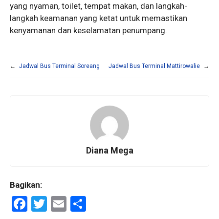
yang nyaman, toilet, tempat makan, dan langkah-
langkah keamanan yang ketat untuk memastikan
kenyamanan dan keselamatan penumpang.
←
Jadwal Bus Terminal Soreang
Jadwal Bus Terminal Mattirowalie
→
Diana Mega
Bagikan:
F
T
E
S