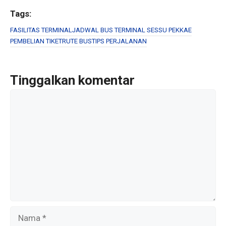
a
wi
m
h
ce
tt
ail
ar
Tags:
b
er
e
FASILITAS TERMINAL
JADWAL BUS TERMINAL SESSU PEKKAE
PEMBELIAN TIKET
RUTE BUS
TIPS PERJALANAN
o
o
k
Tinggalkan komentar
Komentar
Nama