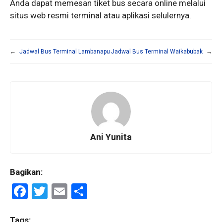
Anda dapat memesan tiket bus secara online melalui
situs web resmi terminal atau aplikasi selulernya.
←
Jadwal Bus Terminal Lambanapu
Jadwal Bus Terminal Waikabubak
→
Ani Yunita
Bagikan:
F
T
E
S
a
wi
m
h
Tags: