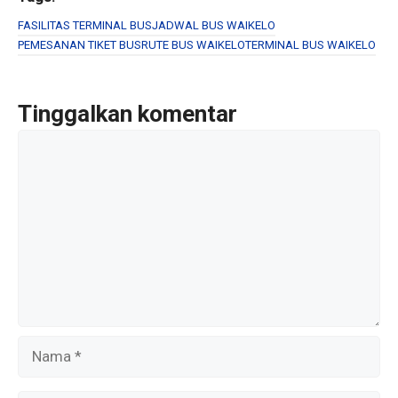
ce
tt
ail
ar
b
er
e
FASILITAS TERMINAL BUS
JADWAL BUS WAIKELO
PEMESANAN TIKET BUS
RUTE BUS WAIKELO
TERMINAL BUS WAIKELO
o
o
k
Tinggalkan komentar
Komentar
Nama