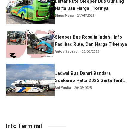
Daftar Rute Sleeper Bus Gunung
Harta Dan Harga Tiketnya
Diana Mega
21/05/2025
Sleeper Bus Rosalia Indah : Info
Fasilitas Rute, Dan Harga Tiketnya
Antok Subandi
20/05/2025
Jadwal Bus Damri Bandara
Soekarno Hatta 2025 Serta Tarif
Dan Rutenya
Ani Yunita
20/05/2025
Info Terminal