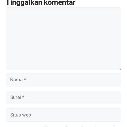
k
Tinggalkan komentar
Komentar
Nama
Surel
Situs
web