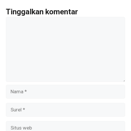
o
k
Tinggalkan komentar
Komentar
Nama
Surel
Situs