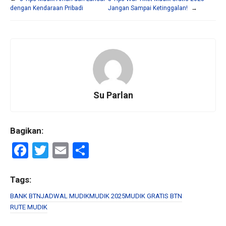
dengan Kendaraan Pribadi
Jangan Sampai Ketinggalan!
→
Su Parlan
Bagikan:
F
T
E
S
a
wi
m
h
ce
tt
ail
ar
Tags:
b
er
e
BANK BTN
JADWAL MUDIK
MUDIK 2025
MUDIK GRATIS BTN
RUTE MUDIK
o