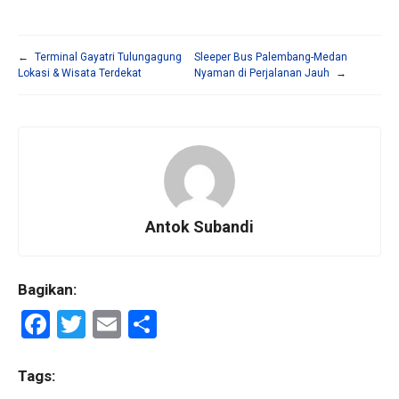
←
Terminal Gayatri Tulungagung
Sleeper Bus Palembang-Medan
Lokasi & Wisata Terdekat
Nyaman di Perjalanan Jauh
→
Antok Subandi
Bagikan:
F
T
E
S
a
wi
m
h
ce
tt
ail
ar
Tags: