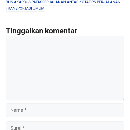
b
er
e
BUS AKAP
BUS PATAS
PERJALANAN ANTAR KOTA
TIPS PERJALANAN
TRANSPORTASI UMUM
o
o
k
Tinggalkan komentar
Komentar
Nama
Surel