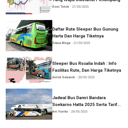
Doni Totok
21/05/2025
Daftar Rute Sleeper Bus Gunung
Harta Dan Harga Tiketnya
Diana Mega
21/05/2025
Sleeper Bus Rosalia Indah : Info
Fasilitas Rute, Dan Harga Tiketnya
Antok Subandi
20/05/2025
Jadwal Bus Damri Bandara
Soekarno Hatta 2025 Serta Tarif
Dan Rutenya
Ani Yunita
20/05/2025