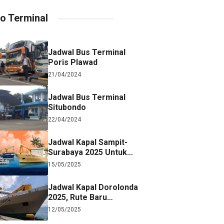
fo Terminal
Jadwal Bus Terminal
Poris Plawad
21/04/2024
Jadwal Bus Terminal
Situbondo
22/04/2024
Jadwal Kapal Sampit-
Surabaya 2025 Untuk
Referensi Perjalanan
15/05/2025
Jadwal Kapal Dorolonda
2025, Rute Baru
Surabaya-Jayapura
12/05/2025