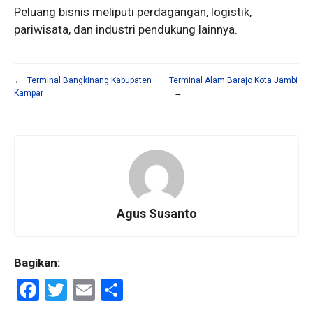
Peluang bisnis meliputi perdagangan, logistik,
pariwisata, dan industri pendukung lainnya.
←
Terminal Bangkinang Kabupaten
Terminal Alam Barajo Kota Jambi
Kampar
→
Agus Susanto
Bagikan:
F
T
E
S
a
wi
m
h