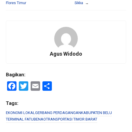
Flores Timur
Sikka
→
Agus Widodo
Bagikan:
F
T
E
S
a
wi
m
h
ce
tt
ail
ar
Tags:
b
er
e
EKONOMI LOKAL
GERBANG PERDAGANGAN
KABUPATEN BELU
TERMINAL FATUBENAO
TRANSPORTASI TIMOR BARAT
o