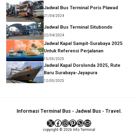
Jadwal Bus Terminal Poris Plawad
21/04/2024
Jadwal Bus Terminal Situbondo
22/04/2024
Jadwal Kapal Sampit-Surabaya 2025
Untuk Referensi Perjalanan
15/05/2025
Jadwal Kapal Dorolonda 2025, Rute
Baru Surabaya-Jayapura
12/05/2025
Informasi Terminal Bus - Jadwal Bus - Travel.
X
Facebook
Instagram
Pinterest
WhatsApp
Mail
copyright © 2026 Info Terminal