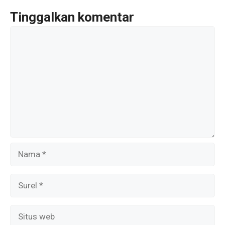
o
k
Tinggalkan komentar
Komentar
Nama
Surel
Situs
web