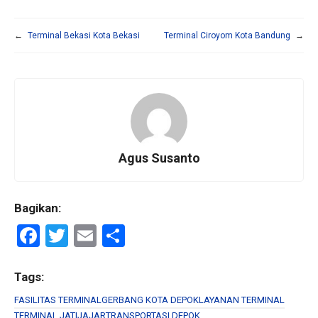
←
Terminal Bekasi Kota Bekasi
Terminal Ciroyom Kota Bandung
→
Agus Susanto
Bagikan:
F
T
E
S
a
wi
m
h
ce
tt
ail
ar
Tags:
b
er
e
FASILITAS TERMINAL
GERBANG KOTA DEPOK
LAYANAN TERMINAL
TERMINAL JATIJAJAR
TRANSPORTASI DEPOK