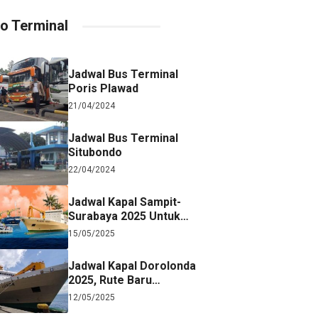
fo Terminal
Jadwal Bus Terminal
Poris Plawad
21/04/2024
Jadwal Bus Terminal
Situbondo
22/04/2024
Jadwal Kapal Sampit-
Surabaya 2025 Untuk
Referensi Perjalanan
15/05/2025
Jadwal Kapal Dorolonda
2025, Rute Baru
Surabaya-Jayapura
12/05/2025