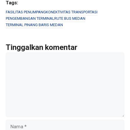
ce
tt
ail
ar
Tags:
b
er
e
FASILITAS PENUMPANG
KONEKTIVITAS TRANSPORTASI
PENGEMBANGAN TERMINAL
RUTE BUS MEDAN
o
TERMINAL PINANG BARIS MEDAN
o
k
Tinggalkan komentar
Komentar
Nama