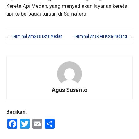
Kereta Api Medan, yang menyediakan layanan kereta
api ke berbagai tujuan di Sumatera.
←
Terminal Amplas Kota Medan
Terminal Anak Air Kota Padang
→
Agus Susanto
Bagikan:
F
T
E
S
a
wi
m
h