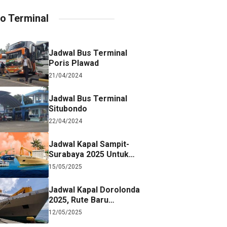
fo Terminal
Jadwal Bus Terminal
Poris Plawad
21/04/2024
Jadwal Bus Terminal
Situbondo
22/04/2024
Jadwal Kapal Sampit-
Surabaya 2025 Untuk
Referensi Perjalanan
15/05/2025
Jadwal Kapal Dorolonda
2025, Rute Baru
Surabaya-Jayapura
12/05/2025