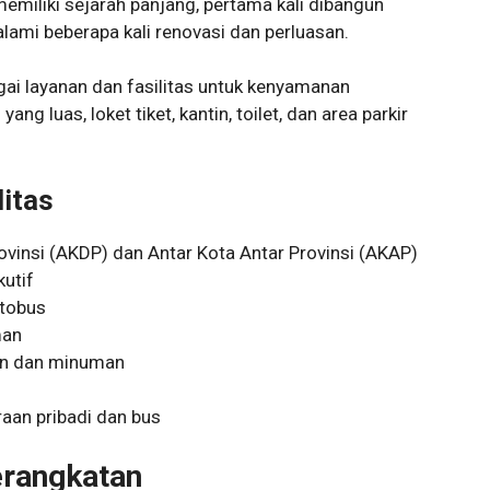
emiliki sejarah panjang, pertama kali dibangun
ami beberapa kali renovasi dan perluasan.
ai layanan dan fasilitas untuk kenyamanan
ng luas, loket tiket, kantin, toilet, dan area parkir
litas
ovinsi (AKDP) dan Antar Kota Antar Provinsi (AKAP)
utif
otobus
man
an dan minuman
raan pribadi dan bus
erangkatan