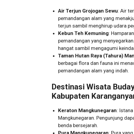
Air Terjun Grojogan Sewu
: Air t
pemandangan alam yang menakjub
terjun sambil menghirup udara p
Kebun Teh Kemuning
: Hamparan
pemandangan yang menyegarkan. 
hangat sambil mengagumi keindah
Taman Hutan Raya (Tahura) Ma
berbagai flora dan fauna ini men
pemandangan alam yang indah.
Destinasi Wisata Buda
Kabupaten Karanganya
Keraton Mangkunegaran
: Istan
Mangkunegaran. Pengunjung dapa
benda bersejarah.
Pura Mangkunegaran
: Pura yang