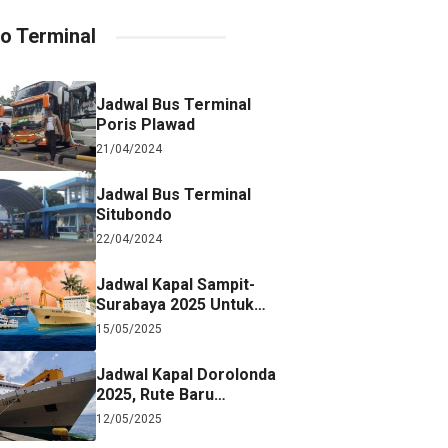
fo Terminal
Jadwal Bus Terminal
Poris Plawad
21/04/2024
Jadwal Bus Terminal
Situbondo
22/04/2024
Jadwal Kapal Sampit-
Surabaya 2025 Untuk
Referensi Perjalanan
15/05/2025
Jadwal Kapal Dorolonda
2025, Rute Baru
Surabaya-Jayapura
12/05/2025