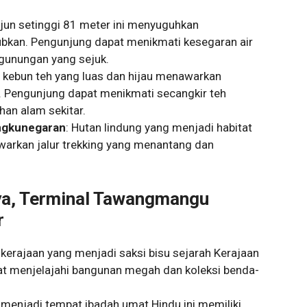
erjun setinggi 81 meter ini menyuguhkan
kan. Pengunjung dapat menikmati kesegaran air
egunungan yang sejuk.
 kebun teh yang luas dan hijau menawarkan
Pengunjung dapat menikmati secangkir teh
an alam sekitar.
ngkunegaran
: Hutan lindung yang menjadi habitat
awarkan jalur trekking yang menantang dan
ya, Terminal Tawangmangu
r
a kerajaan yang menjadi saksi bisu sejarah Kerajaan
t menjelajahi bangunan megah dan koleksi benda-
 menjadi tempat ibadah umat Hindu ini memiliki