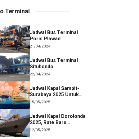
fo Terminal
Jadwal Bus Terminal
Poris Plawad
21/04/2024
Jadwal Bus Terminal
Situbondo
22/04/2024
Jadwal Kapal Sampit-
Surabaya 2025 Untuk
Referensi Perjalanan
15/05/2025
Jadwal Kapal Dorolonda
2025, Rute Baru
Surabaya-Jayapura
12/05/2025