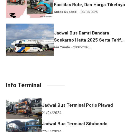
Fasilitas Rute, Dan Harga Tiketnya
Antok Subandi
20/05/2025
Jadwal Bus Damri Bandara
Soekarno Hatta 2025 Serta Tarif
Dan Rutenya
Ani Yunita
20/05/2025
Info Terminal
Jadwal Bus Terminal Poris Plawad
21/04/2024
Jadwal Bus Terminal Situbondo
22/04/2024