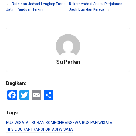
←
Rute dan Jadwal Lengkap Trans
Rekomendasi Snack Perjalanan
Jatim Panduan Terkini
Jauh Bus dan Kereta
→
Su Parlan
Bagikan:
F
T
E
S
a
wi
m
h
ce
tt
ail
ar
Tags:
b
er
e
BUS WISATA
LIBURAN ROMBONGAN
SEWA BUS PARIWISATA
TIPS LIBURAN
TRANSPORTASI WISATA
o