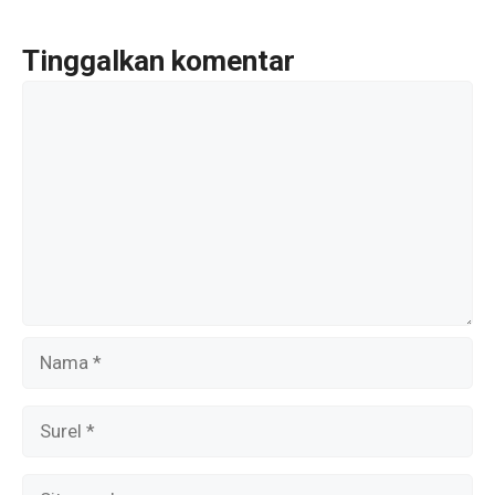
o
k
Tinggalkan komentar
Komentar
Nama
Surel
Situs