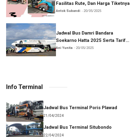
Fasilitas Rute, Dan Harga Tiketnya
Antok Subandi
20/05/2025
Jadwal Bus Damri Bandara
Soekarno Hatta 2025 Serta Tarif
Dan Rutenya
Ani Yunita
20/05/2025
Info Terminal
Jadwal Bus Terminal Poris Plawad
21/04/2024
Jadwal Bus Terminal Situbondo
22/04/2024