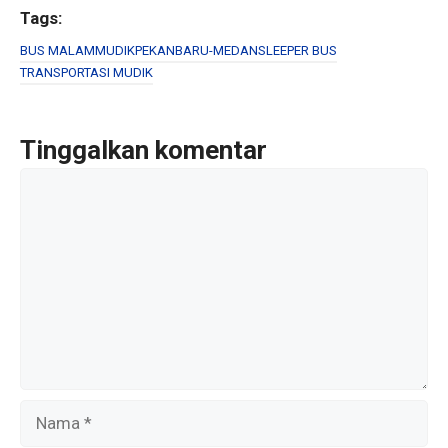
ce
tt
ail
ar
Tags:
b
er
e
BUS MALAM
MUDIK
PEKANBARU-MEDAN
SLEEPER BUS
TRANSPORTASI MUDIK
o
o
k
Tinggalkan komentar
Komentar
Nama