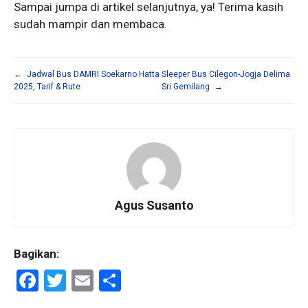
Sampai jumpa di artikel selanjutnya, ya! Terima kasih
sudah mampir dan membaca.
←
Jadwal Bus DAMRI Soekarno Hatta
Sleeper Bus Cilegon-Jogja Delima
2025, Tarif & Rute
Sri Gemilang
→
Agus Susanto
Bagikan:
F
T
E
S
a
wi
m
h