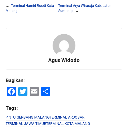
←
Terminal Hamid Rusdi Kota
Terminal Arya Wiraraja Kabupaten
Malang
Sumenep
→
Agus Widodo
Bagikan:
F
T
E
S
a
wi
m
h
ce
tt
ail
ar
Tags:
b
er
e
PINTU GERBANG MALANG
TERMINAL ARJOSARI
TERMINAL JAWA TIMUR
TERMINAL KOTA MALANG