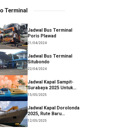
fo Terminal
Jadwal Bus Terminal
Poris Plawad
21/04/2024
Jadwal Bus Terminal
Situbondo
22/04/2024
Jadwal Kapal Sampit-
Surabaya 2025 Untuk
Referensi Perjalanan
15/05/2025
Jadwal Kapal Dorolonda
2025, Rute Baru
Surabaya-Jayapura
12/05/2025