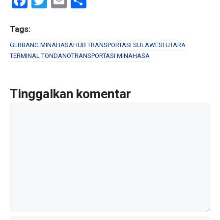
F
T
E
S
a
wi
m
h
ce
tt
ail
ar
Tags:
b
er
e
GERBANG MINAHASA
HUB TRANSPORTASI SULAWESI UTARA
TERMINAL TONDANO
TRANSPORTASI MINAHASA
o
o
k
Tinggalkan komentar
Komentar