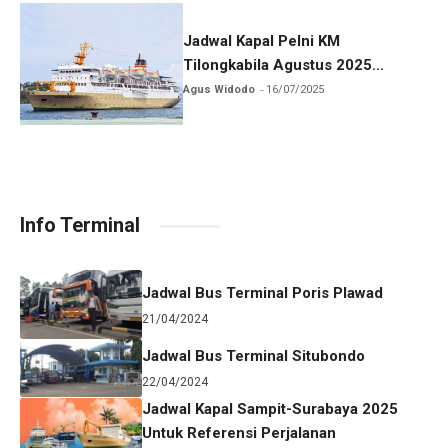
Jadwal Kapal Pelni KM
Tilongkabila Agustus 2025
Terbaru
Agus Widodo
16/07/2025
Info Terminal
Jadwal Bus Terminal Poris Plawad
21/04/2024
Jadwal Bus Terminal Situbondo
22/04/2024
Jadwal Kapal Sampit-Surabaya 2025
Untuk Referensi Perjalanan