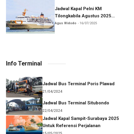
Jadwal Kapal Pelni KM
Tilongkabila Agustus 2025
Terbaru
Agus Widodo
16/07/2025
Info Terminal
Jadwal Bus Terminal Poris Plawad
21/04/2024
Jadwal Bus Terminal Situbondo
22/04/2024
Jadwal Kapal Sampit-Surabaya 2025
Untuk Referensi Perjalanan
15/05/2025